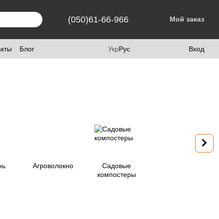
(050)61-66-966
Мой заказ
акты
Блог
Укр
Рус
Вход
нь
Агроволокно
Садовые
компостеры