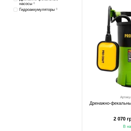
насосы
6
Гидроаккумуляторы
8
Артику
Дренажно-фекальный
2 070 г
В н