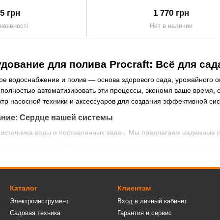
95 грн
1 770 грн
наявності
Нет в наличии
дование для полива Procraft: Всё для са
ое водоснабжение и полив — основа здорового сада, урожайного о
полностью автоматизировать эти процессы, экономя ваше время, с
тр насосной техники и аксессуаров для создания эффективной си
ние: Сердце вашей системы
т источника воды и поставленных задач. Мы предлагаем надежные 
хностные насосы:
Глубинные модели идеально подходят для подач
ы — отличное решение для забора воды из неглубоких источников,
Это готовые комплексы, состоящие из насоса, гидроаккумулятора 
водоснабжения дома или полива.
Каталог
Клиентам
ьные насосы:
Дренажные модели предназначены для откачки чисто
Электроинструмент
Вход в личный кабинет
ые насосы способны перекачивать сильно загрязненные стоки с тв
Садовая техника
Гарантия и сервис