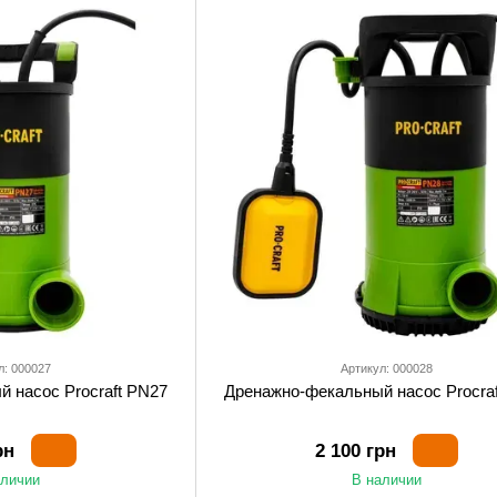
л: 000027
Артикул: 000028
 насос Procraft PN27
Дренажно-фекальный насос Procra
рн
2 100 грн
аличии
В наличии