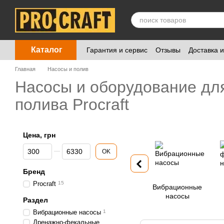
Перейти к основному контенту
Каталог
Гарантия и сервис
Отзывы
Доставка 
Главная
Насосы и полив
Насосы и оборудование дл
полива Procraft
Цена, грн
От Цена, грн
До Цена, грн
OK
Бренд
Procraft
15
Вибрационные
насосы
Раздел
Вибрационные насосы
1
Дренажно-фекальные