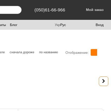
(050)61-66-966
Мой заказ
акты
Блог
Укр
Рус
Вход
вле
сначала дороже
по названию
Отображение: