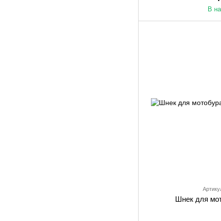
В н
Артику
Шнек для мо