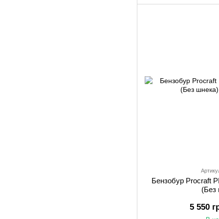
Артику
Бензобур Procraf
(Без
5 550 г