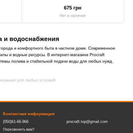
675 грн
Нет в наличии
да и водоснабжения
города и комфортного быта в частном доме. Современное
илы и водные ресурсы. В интернет-магазине Procraft
стемы полива и стабильной подачи воды для любых нужд.
решения для любых условий:
и чистой воды из глубоких скважин и колодцев.
 резервуаров или водоемов.
и автоматики. Они автоматически поддерживают стабильное
Контактная информация
й или слегка загрязненной воды из подвалов, бассейнов и
(050)61-66-966
procraft.top@gmail.com
ердыми частицами.
Перезвонить вам?