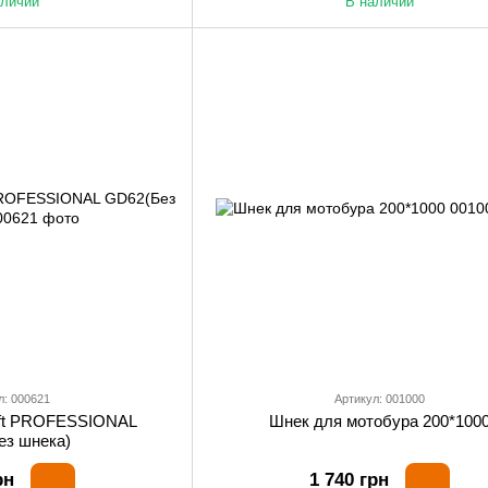
аличии
В наличии
л: 000621
Артикул: 001000
aft PROFESSIONAL
Шнек для мотобура 200*100
ез шнека)
рн
1 740 грн