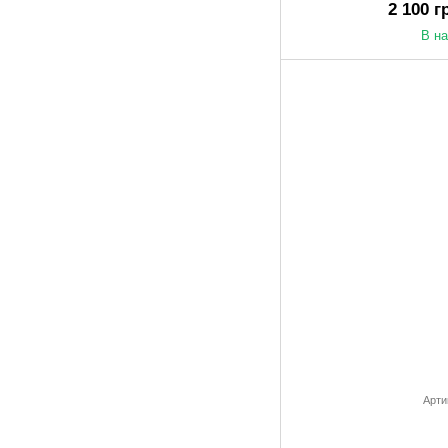
2 100 г
В н
Арти