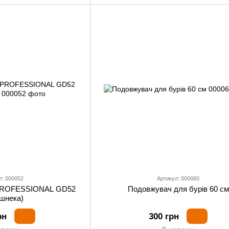
л: 000052
Артикул: 000060
t PROFESSIONAL GD52
Подовжувач для бурів 60 см
 шнека)
рн
300 грн