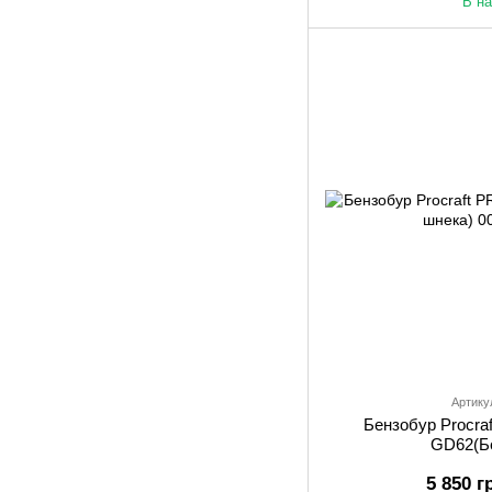
В н
Артику
Бензобур Procr
GD62(Б
5 850 г