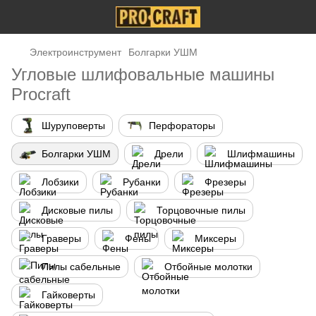
Электроинструмент
Болгарки УШМ
Угловые шлифовальные машины
Procraft
Шуруповерты
Перфораторы
Болгарки УШМ
Дрели
Шлифмашины
Лобзики
Рубанки
Фрезеры
Дисковые пилы
Торцовочные пилы
Граверы
Фены
Миксеры
Пилы сабельные
Отбойные молотки
Гайковерты