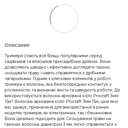
Описание
Тримери стають все більш популярними серед
садівників та власників присадибних ділянок. Вони
дозволяють швидко і ефективно доглядати газони,
скошувати траву і навіть справлятися з дрібними
чагарниками. Одним з ключових елементів у роботі
тримера є волосінь, яка безпосередньо контактує з
рослинністю та визначає якість та швидкість роботи. Де
використовується волосінь армована коло Procraft 3мм
15м? Волосінь армована коло Procraft 3мм 15м, ціна якої
вас здивує, призначена для використання в різних
моделях тримерів, як електричних, так і бензинових.
Вона ідеально підходить для: Скошування трави на
газонах: волосінь діаметром 3 мм легко справляється з