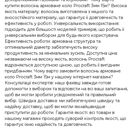
купити волосінь армоване коло Procraft 3мм 15м? Висока
якість матеріалу: волосінь виготовлена з міцного та
зносостійкого матеріалу, що гарантує її довговічність та
ефективність у роботі. Універсальність використання:
підходить для більшості моделей тримерів, що робить її
універсальним вибором для будь-якого користувача.
Ефективність роботи: армована структура та
оптимальний діаметр забезпечують високу
продуктивність за мінімальних зусиль. Доступна ціна:
незважаючи на високу якість, волосінь Procraft
відрізняється доступною ціною, що робить її вигідним
придбанням. Чому варто замовити волосінь армоване
коло Procraft 3мм 15м у нашому інтернет-магазині?
Консультації експертів: наші фахівці завжди готові
допомогти з вибором та відповісти на всі ваші запитання,
щоб ви могли зробити усвідомлений та правильний
вибір. Швидка доставка: ми забезпечуємо швидку та
надійну доставку, щоб ви могли якнайшвидше
приступити до роботи. Гарантія якості: всі товари в
нашому магазині проходять суворий контроль якості, що
гарантує їхню надійність та довговічність.