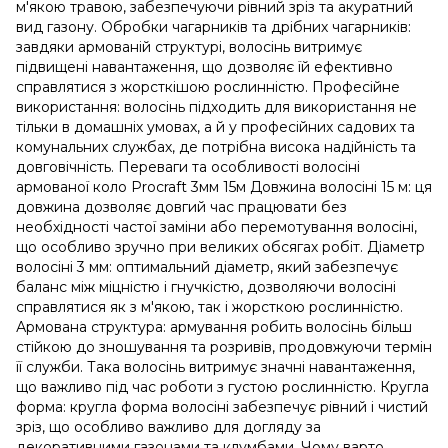
м'якою травою, забезпечуючи рівний зріз та акуратний
вид газону. Обробки чагарників та дрібних чагарників:
завдяки армованій структурі, волосінь витримує
підвищені навантаження, що дозволяє їй ефективно
справлятися з жорсткішою рослинністю. Професійне
використання: волосінь підходить для використання не
тільки в домашніх умовах, а й у професійних садових та
комунальних службах, де потрібна висока надійність та
довговічність. Переваги та особливості волосіні
армованої коло Procraft 3мм 15м Довжина волосіні 15 м: ця
довжина дозволяє довгий час працювати без
необхідності частої заміни або перемотування волосіні,
що особливо зручно при великих обсягах робіт. Діаметр
волосіні 3 мм: оптимальний діаметр, який забезпечує
баланс між міцністю і гнучкістю, дозволяючи волосіні
справлятися як з м'якою, так і жорсткою рослинністю.
Армована структура: армування робить волосінь більш
стійкою до зношування та розривів, продовжуючи термін
її служби. Така волосінь витримує значні навантаження,
що важливо під час роботи з густою рослинністю. Кругла
форма: кругла форма волосіні забезпечує рівний і чистий
зріз, що особливо важливо для догляду за
декоративними газонами та клумбами. Чому варто