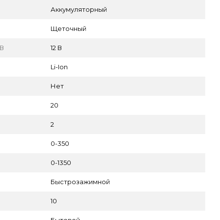
Аккумуляторный
Щеточный
 В
12 В
Li-Ion
Нет
20
2
0-350
0-1350
Быстрозажимной
10
Бытовой