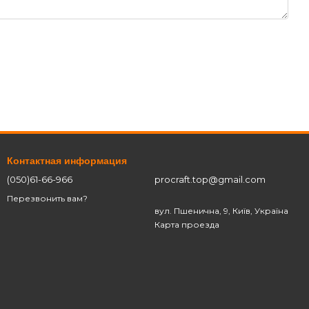
Контактная информация
(050)61-66-966
procraft.top@gmail.com
Перезвонить вам?
вул. Пшенична, 9, Київ, Україна
Карта проезда