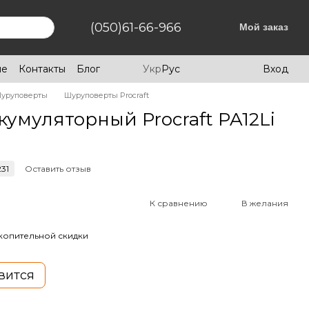
(050)61-66-966
Мой заказ
ие
Контакты
Блог
Укр
Рус
Вход
уруповерты
Шуруповерты Procraft
умуляторный Procraft PA12Li
31
Оставить отзыв
К сравнению
В желания
копительной скидки
вится