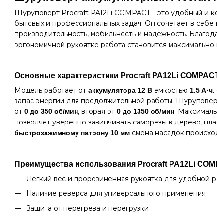
Шуруповерт Procraft PA12Li COMPACT – это удобный и 
бытовых и профессиональных задач. Он сочетает в себе
производительность, мобильность и надежность. Благод
эргономичной рукоятке работа становится максимально
Основные характеристики Procraft PA12Li COMPAC
Модель работает от
емкостью
,
аккумулятора 12 В
1.5 А·ч
запас энергии для продолжительной работы. Шурупове
от
, вторая от
. Максимал
0 до 350 об/мин
0 до 1350 об/мин
позволяет уверенно завинчивать саморезы в дерево, пла
смена насадок происход
быстрозажимному патрону 10 мм
Преимущества использования Procraft PA12Li CO
Легкий вес и прорезиненная рукоятка для удобной 
Наличие реверса для универсального применения
Защита от перегрева и перегрузки