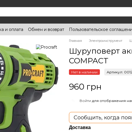
ка и оплата
Обмен и возврат
Пользовательское соглашен
Главная
Электроинструмент
Ш
Шуруповерт акк
COMPACT
Нет в наличии
Артикул: 0012
960 грн
%
Войти
для отображения на
Сообщить, когда поя
Доставка