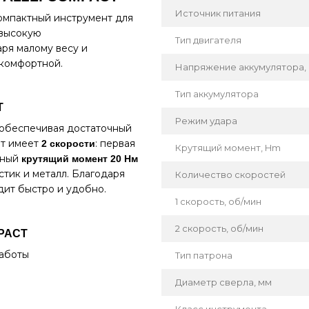
Источник питания
компактный инструмент для
 высокую
Тип двигателя
аря малому весу и
 комфортной.
Напряжение аккумулятора,
Тип аккумулятора
T
Режим удара
 обеспечивая достаточный
рт имеет
: первая
2 скорости
Крутящий момент, Hm
ьный
крутящий момент 20 Нм
стик и металл. Благодаря
Количество скоростей
ит быстро и удобно.
1 скорость, об/мин
2 скорость, об/мин
MPACT
работы
Тип патрона
Диаметр сверла, мм
Класс инструмента