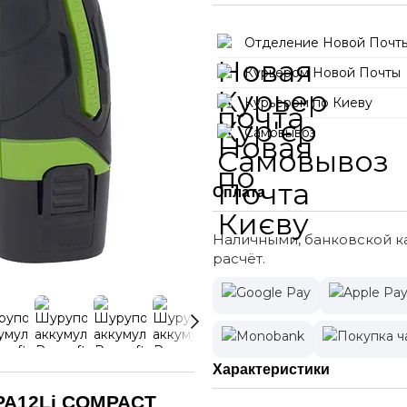
Отделение Новой Почт
Курьером Новой Почты
Курьером по Киеву
Самовывоз
Оплата
Наличными, банковской ка
расчёт.
Характеристики
 PA12Li COMPACT