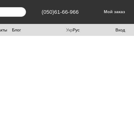
(050)61-66-966
Мой заказ
акты
Блог
Укр
Рус
Вход