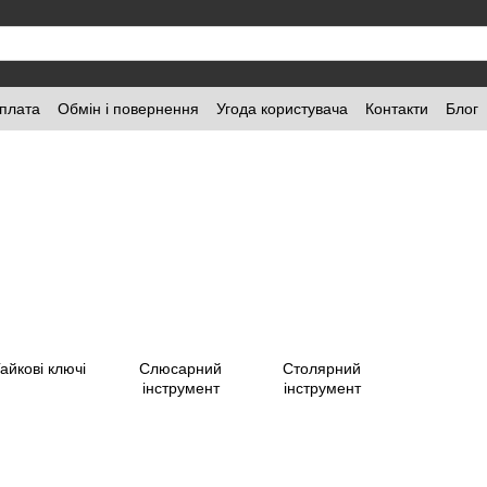
оплата
Обмін і повернення
Угода користувача
Контакти
Блог
айкові ключі
Слюсарний
Столярний
інструмент
інструмент