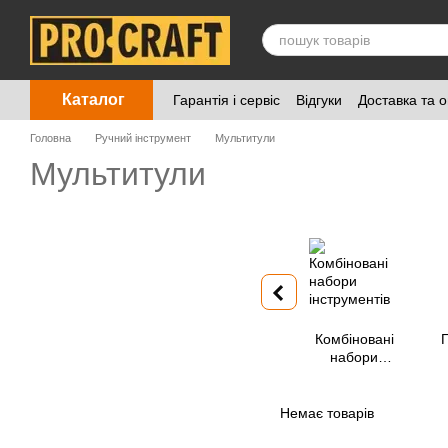
Перейти до основного контенту
Каталог
Гарантія і сервіс
Відгуки
Доставка та 
Головна
Ручний інструмент
Мультитули
Мультитули
Комбіновані
Г
набори
інструментів
Немає товарів