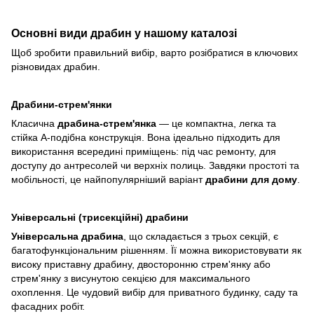
Основні види драбин у нашому каталозі
Щоб зробити правильний вибір, варто розібратися в ключових
різновидах драбин.
Драбини-стрем'янки
Класична
драбина-стрем'янка
— це компактна, легка та
стійка А-подібна конструкція. Вона ідеально підходить для
використання всередині приміщень: під час ремонту, для
доступу до антресолей чи верхніх полиць. Завдяки простоті та
мобільності, це найпопулярніший варіант
драбини для дому
.
Універсальні (трисекційні) драбини
Універсальна драбина
, що складається з трьох секцій, є
багатофункціональним рішенням. Її можна використовувати як
високу приставну драбину, двосторонню стрем'янку або
стрем'янку з висунутою секцією для максимального
охоплення. Це чудовий вибір для приватного будинку, саду та
фасадних робіт.