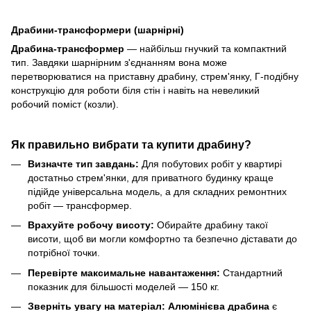
Драбини-трансформери (шарнірні)
Драбина-трансформер
— найбільш гнучкий та компактний
тип. Завдяки шарнірним з'єднанням вона може
перетворюватися на приставну драбину, стрем'янку, Г-подібну
конструкцію для роботи біля стін і навіть на невеликий
робочий поміст (козли).
Як правильно вибрати та купити драбину?
Визначте тип завдань:
Для побутових робіт у квартирі
достатньо стрем'янки, для приватного будинку краще
підійде універсальна модель, а для складних ремонтних
робіт — трансформер.
Врахуйте робочу висоту:
Обирайте драбину такої
висоти, щоб ви могли комфортно та безпечно діставати до
потрібної точки.
Перевірте максимальне навантаження:
Стандартний
показник для більшості моделей — 150 кг.
Зверніть увагу на матеріал:
Алюмінієва драбина
є