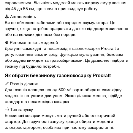
справляється. Більшість моделей мають широку смугу косіння
від 45 до 55 см, що значно пришвидшує роботу.
🕹 Автономність
Ви не обмежені кабелями або зарядом акумулятора. Це
зручно, якщо потрібно працювати далеко від джерел живлення
або на великих ділянках без перерв.
⚙ Різноманітність моделей
Доступні самохідні та несамохідні газонокосарки Procraft з
регулюванням висоти зрізу, функцією мульчування, боковим
або заднім викидом та травозбірниками. Це дозволяє підібрати
техніку під будь-які потреби.
Як обрати бензинову газонокосарку Procraft
📏 Розмір ділянки
Для газонів площею понад 500 м² варто обирати самохідну
модель із потужним двигуном. Якщо ділянка менша, підійде
стандартна несамохідна косарка.
💨 Тип запуску
Бензинові косарки можуть мати ручний або електричний
стартер. Для зручності запуску краще обирати моделі з
електростартером, особливо при частому використанні.