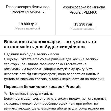
Газонокосарка бензинова
Газонокосарка бензинова
Procraft PLM505ES
Procraft PLM460
19 800 грн
13 290 грн
Нема в наявності
Немає в наявності
Бензинові газонокосарки – потужність та
автономність для будь-яких ділянок
Надійний вибір для великих площ
Якщо ви шукаєте ефективне рішення для косіння великих
територій, бензинова газонокосарка Procraft стане
оптимальним вибором. Завдяки потужному двигуну та
незалежності від електромережі, вона впорається навіть із
густою та високою травою, а також нерівностями на поверхні.
Переваги бензинових косарок Procraft
🔧 Потужність і продуктивність
Бензинові моделі демонструють високу продуктивність навіть у
складних умовах. Вони особливо ефективні при роботі на
великих площах, де електрична або акумуляторна техніка не