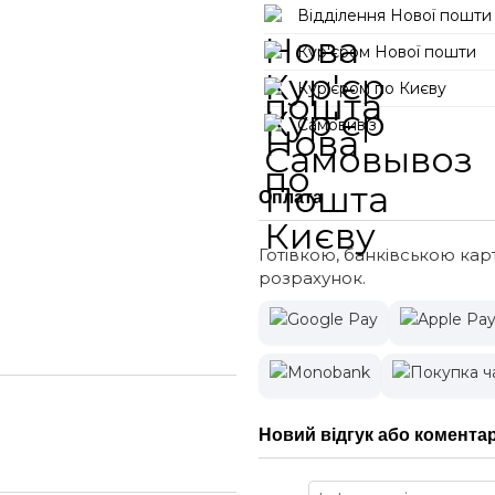
Відділення Нової пошти
Кур'єром Нової пошти
Кур'єром по Києву
Самовивіз
Оплата
Готівкою, банківською кар
розрахунок.
Новий відгук або комента