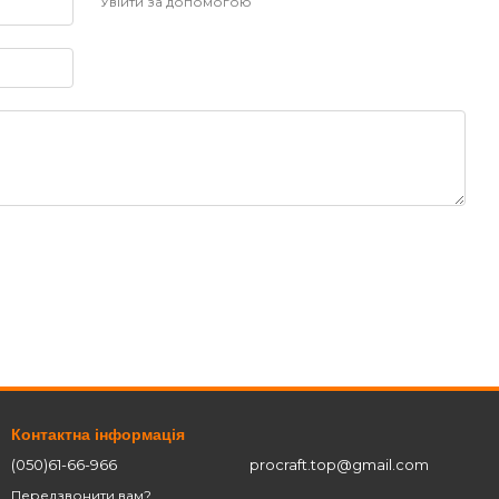
Увійти за допомогою
Контактна інформація
(050)61-66-966
procraft.top@gmail.com
Передзвонити вам?