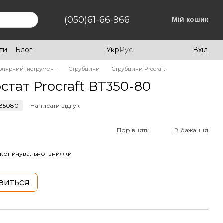
(050)61-66-966
Мій кошик
ти
Блог
Укр
Рус
Вхід
олярний інструмент
Струбцини
Струбцини Procraft
стат Procraft BT350-80
 35080
Написати відгук
Порівняти
В бажання
копичувальної знижки
явиться