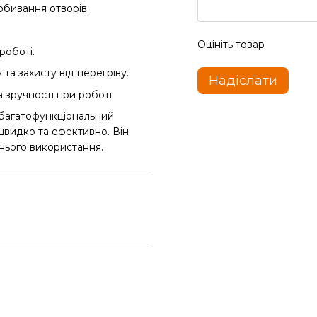
обивання отворів.
Оцініть товар
роботі.
та захисту від перегріву.
Надіслати
 зручності при роботі.
 багатофункціональний
швидко та ефективно. Він
шнього використання.