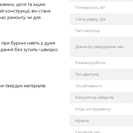
камені, цеглі та інших
Потужність, Вт
й конструкції, він стане
час ремонту чи для
Сила удару, Дж
Тип патрону
при бурінні навіть у дуже
Діаметр свердління, мм
дання без зусиль і швидко.
Режим роботи
Тип двигуна
 твердих матеріалів.
Особливості
Регулятор обертів
Клас інструменту
Країна
Гарантія, міс