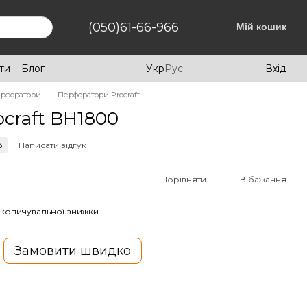
(050)61-66-966
Мій кошик
ти
Блог
Укр
Рус
Вхід
рфоратори
Перфоратори Procraft
craft BH1800
3
Написати відгук
Порівняти
В бажання
копичувальної знижки
Замовити швидко