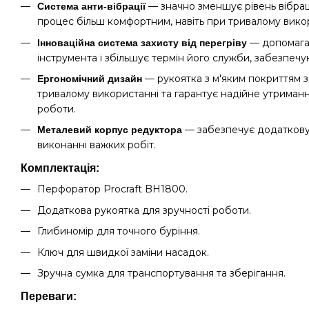
— значно зменшує рівень вібраці
Система анти-вібрації
процес більш комфортним, навіть при тривалому вико
— допомагає
Інноваційна система захисту від перегріву
інструмента і збільшує термін його служби, забезпечу
— рукоятка з м'яким покриттям з
Ергономічний дизайн
тривалому використанні та гарантує надійне утриманн
роботи.
— забезпечує додаткову м
Металевий корпус редуктора
виконанні важких робіт.
Комплектація:
Перфоратор Procraft BH1800.
Додаткова рукоятка для зручності роботи.
Глибиномір для точного буріння.
Ключ для швидкої заміни насадок.
Зручна сумка для транспортування та зберігання.
Переваги: