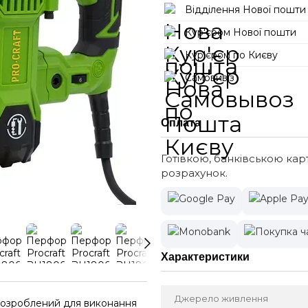
Відділення Нової пошти
Кур'єром Нової пошти
Кур'єром по Києву
Самовивіз
Оплата
Готівкою, банківською кар
розрахунок.
Характеристики
Джерело живлення
розроблений для виконання