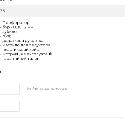
7.5
- Перфоратор;
- бур - 8, 10, 12 мм;
- зубило;
- піка;
- додаткова рукоятка;
- мастило для редуктора;
- пластиковий кейс;
- інструкція з експлуатації;
- гарантійний талон
р
Увійти за допомогою