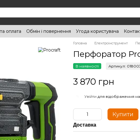
та оплата
Обмін і повернення
Угода користувача
Контак
Головна
Електроінструмент
Пе
Перфоратор Pro
В наявності
Артикул: 01800
3 870 грн
%
Увійти
для відображення на
Купити
Доставка