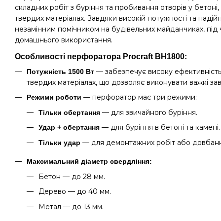
складних робіт з буріння та пробивання отворів у бетоні, 
твердих матеріалах. Завдяки високій потужності та надійні
незамінним помічником на будівельних майданчиках, під 
домашнього використання.
Особливості перфоратора Procraft BH1800:
— забезпечує високу ефективність 
Потужність 1500 Вт
твердих матеріалах, що дозволяє виконувати важкі зав
— перфоратор має три режими:
Режими роботи
— для звичайного буріння.
Тільки обертання
— для буріння в бетоні та камені.
Удар + обертання
— для демонтажних робіт або довбання
Тільки удар
Максимальний діаметр свердління:
Бетон — до 28 мм.
Дерево — до 40 мм.
Метал — до 13 мм.