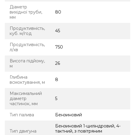
Діаметр
вихідної труби,
80
мм
Продуктивність,
45
куб. м/год
Продуктивність,
750
л/хв
Висота підйому,
26
м
Глибина
8
всмоктування, м
Максимальний
діаметр
5
частинок, мм
Тип палива
Бензиновий
Бензиновий 1-циліндровий, 4-
Тип двигуна
тактний, з повітряним