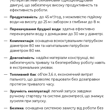
(чотиритактний бензиновий одноциліндровий
двигун), що забезпечує високу продуктивність та
ефективність роботи.
: до 45 м³/год, з можливістю підйому
Продуктивність
води на висоту до 25 м і забором з глибини до 8 м.
: здатна ефективно
Перекачування брудної води
перекачувати воду з домішками до 30 мм у діаметрі.
: оснащена всмоктувальним патрубком
Комплектація
діаметром 80 мм та нагнітальним патрубком
діаметром 80 мм.
: надійні матеріали конструкції, які
Довговічність
забезпечують тривалу та безперебійну роботу навіть
в екстремальних умовах.
: об'єм 3,6 л, економічний витрат
Топливний бак
пального, що дозволяє працювати без дозаправки
протягом тривалого часу.
: легкий запуск завдяки
Зручність експлуатації
ручному стартеру та системі декомпресії, що знижує
зусилля при запуску.
: оснащена системою захисту від роботи без
Безпека