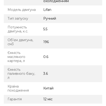
охолодженням
Модель двигуна
Lifan
Тип запуску
Ручний
Потужність
5.5
двигуна, к.с.
Об’єм двигуна,
196
см3
Ємність
масляного
0.6
картера, л
Ємність
паливного баку,
3.6
л
Країна
Китай
походження
Гарантія
12 міс