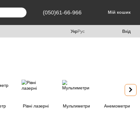
(050)61-66-966
Мій кошик
Укр
Рус
Вхід
етр
Рівні лазерні
Мультиметри
Анемометри