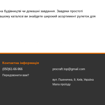
а будівництві чи домашні завдання. Завдяки простоті
У нашому каталозі ви знайдете широкий асортимент рулеток для
, зручні для роботи на будівельних майданчиках та вдома.
Вони ідеально підходять для великих площ або важкодоступних
Контактна інформація
дає точності та зручності.
(050)61-66-966
procraft.top@gmail.com
Передзвонити вам?
і рулетки підходять для більшості побутових завдань, тоді як
вул. Пшенична, 9, Київ, Україна
ірювань.
Мапа проїзду
ірювати.