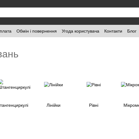
оплата
Обмін і повернення
Угода користувача
Контакти
Блог
вань
тангенциркулі
Лінійки
Рівні
Мікром