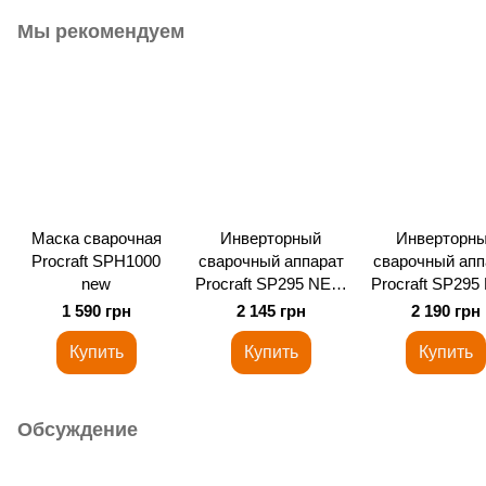
Мы рекомендуем
Маска сварочная
Инверторный
Инверторн
Procraft SPH1000
сварочный аппарат
сварочный апп
new
Procraft SP295 NEW
Procraft SP29
(картон)
в кейсе
1 590 грн
2 145 грн
2 190 грн
Купить
Купить
Купить
Обсуждение