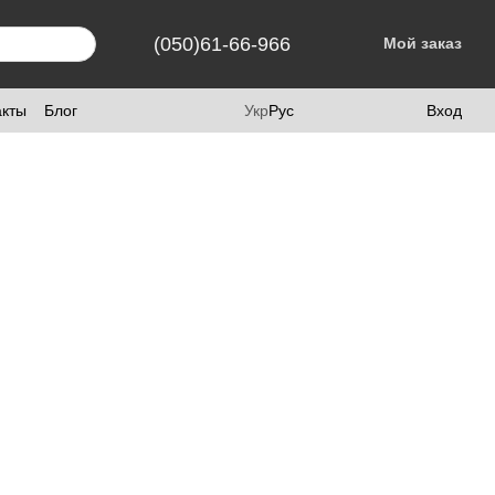
(050)61-66-966
Мой заказ
акты
Блог
Укр
Рус
Вход