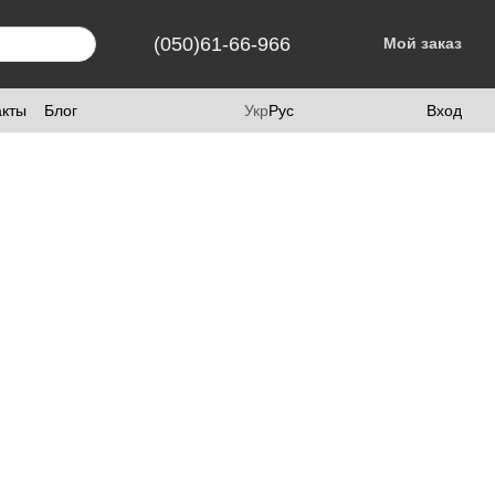
(050)61-66-966
Мой заказ
акты
Блог
Укр
Рус
Вход